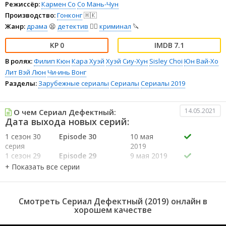
Режиссёр:
Кармен Со
Со Мань-Чун
Производство:
Гонконг
🇭🇰
Жанр:
драма
😫
детектив
🕵️‍♂️
криминал
🔪
0
7.1
В ролях:
Филип Кюн
Кара Хуэй
Хуэй Сиу-Хун
Sisley Choi
Юн Вай-Хо
Лит Вэй Люн
Чи-инь Вонг
Разделы:
Зарубежные сериалы
Сериалы
Сериалы 2019
14.05.2021
О чем Сериал Дефектный:
Дата выхода новых серий:
1 сезон 30
Episode 30
10 мая
серия
2019
1 сезон 29
Episode 29
9 мая 2019
серия
1 сезон 28
Episode 28
8 мая 2019
серия
1 сезон 27
Episode 27
7 мая 2019
Смотреть Сериал Дефектный (2019) онлайн в
серия
хорошем качестве
1 сезон 26
Episode 26
6 мая 2019
серия