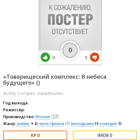
0
0
0
«Товарищеский комплекс: В небеса
будущего» ()
Buddy Complex: Kanketsuhen
Год выхода:
Режиссёр:
Производство:
Япония
🇯🇵
Жанр:
аниме
👩‍🎤
мультфильм
🧚‍♀️
мелодрама
👫
комедия
🤪
0
0