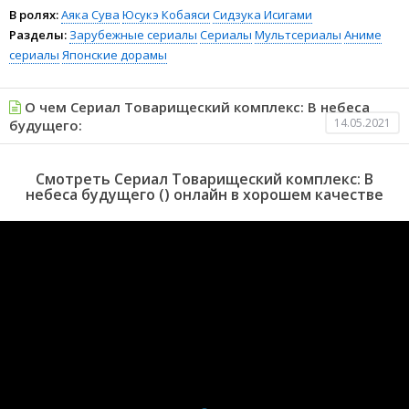
В ролях:
Аяка Сува
Юсукэ Кобаяси
Сидзука Исигами
Разделы:
Зарубежные сериалы
Сериалы
Мультсериалы
Аниме
сериалы
Японские дорамы
О чем Сериал Товарищеский комплекс: В небеса
14.05.2021
будущего:
Смотреть Сериал Товарищеский комплекс: В
небеса будущего () онлайн в хорошем качестве