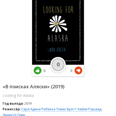
0
0
0
«В поисках Аляски» (2019)
Looking for Alaska
Год выхода:
2019
Режиссёр:
Сара Адина
Ребекка Томас
Бретт Хейли
Рашаад
Эрнесто Грин