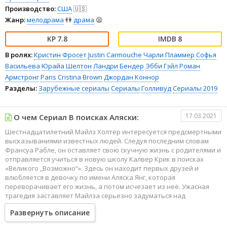
Производство:
США
🇺🇸
Жанр:
мелодрама
👫
драма
😫
7.8
8
В ролях:
Кристин Фросет
Justin Carmouche
Чарли Пламмер
Софья
Васильева
Юрайа Шелтон
Ландри Бендер
Эбби Гэйл
Роман
Армстронг
Paris Cristina Brown
Джордан Коннор
Разделы:
Зарубежные сериалы
Сериалы
Голливуд
Сериалы 2019
17.03.2021
О чем Сериал В поисках Аляски:
Шестнадцатилетний Майлз Холтер интересуется предсмертными
высказываниями известных людей. Следуя последним словам
Франсуа Рабле, он оставляет свою скучную жизнь с родителями и
отправляется учиться в новую школу Калвер Крик в поисках
«Великого „Возможно“». Здесь он находит первых друзей и
влюбляется в девочку по имени Аляска Янг, которая
переворачивает его жизнь, а потом исчезает из неё. Ужасная
трагедия заставляет Майлза серьезно задуматься над
вопросами жизни и смерти.
Развернуть описание