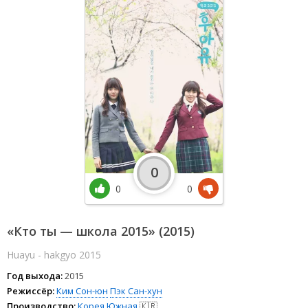
0
0
0
«Кто ты — школа 2015» (2015)
Huayu - hakgyo 2015
Год выхода:
2015
Режиссёр:
Ким Сон-юн
Пэк Сан-хун
Производство:
Корея Южная
🇰🇷