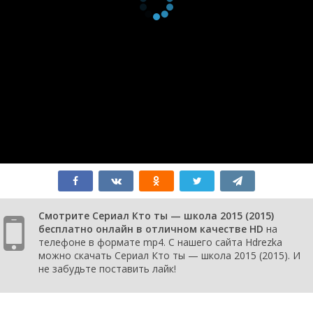
1 сезон 5
Episode 5
11 мая
серия
2015
1 сезон 4
Episode 4
5 мая
серия
2015
1 сезон 3
Episode 3
4 мая
серия
2015
1 сезон 2
Episode 2
28 апреля
серия
2015
1 сезон 1
Episode 1
27 апреля
серия
2015
Смотрите Сериал Кто ты — школа 2015 (2015)
бесплатно онлайн в отличном качестве HD
на
телефоне в формате mp4. С нашего сайта Hdrezka
можно скачать Сериал Кто ты — школа 2015 (2015). И
не забудьте поставить лайк!