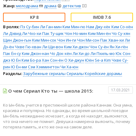
Жанр:
мелодрама
👫
драма
😫
детектив
🕵️‍♂️
8
7.6
В ролях:
Пэ Су-бин
Ли Ган-мин
Ким Мин-гю
Нам Джу-хёк
Ким Со-хён
Ли Дэвид
Ли Чхо-хи
Пак Ту-щик
Чон Но-мин
Ким Мин-ён
Чо Су-хян
Щин Джон-гын
Ким Мин-сок
Чон Ин-ги
Чон Ми-сон
Пак Хван-хи
Ли
Дэ-ён
Чхве Гю-хван
Ли Щи-вон
Ким Хи-джон
Чон Су-ён
Ян Хи-гён
Пак Ён-су
Ким Джон-нан
Чо Док-хён
Ли Хи-до
Ли Пхиль-мо
Юк Сон-
джэ
Ю Ён
Ким Бо-ра
Хан Сон-ён
О Хи-джун
Юён
Se-a Kim
Чхве Су-
рин
Ю Ён-ми
Сэм Хэммингтон
Чи Ха-юн
Разделы:
Зарубежные сериалы
Сериалы
Корейские дорамы
17.03.2021
О чем Сериал Кто ты — школа 2015:
Ко Ын-бёль учится в престижной школе района Каннам. Она умна,
красива и популярна. Но однажды, во время школьной поездки
Ын-бёль неожиданно исчезает, а когда её находят, выясняется,
что она ничего не помнит. Девушка намерена выяснить, почему
потеряла память, и кто же она на самом деле.