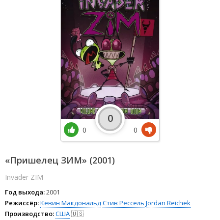
0
0
0
«Пришелец ЗИМ» (2001)
Invader ZIM
Год выхода:
2001
Режиссёр:
Кевин Макдональд
Стив Рессель
Jordan Reichek
Производство:
США
🇺🇸