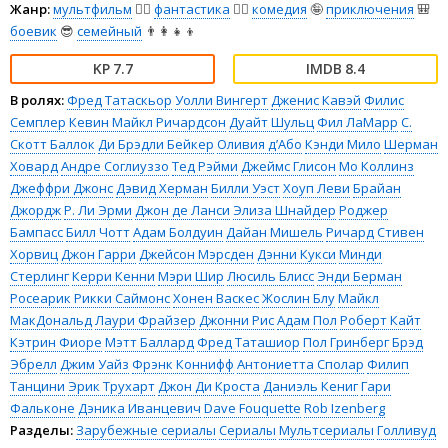
Жанр:
мультфильм
🧚‍♀️
фантастика
🧙‍♀️
комедия
🤪
приключения
🎒
боевик
😎
семейный
👨‍👩‍👧‍👦
7.7
8.4
В ролях:
Фред Татаскьор
Уолли Вингерт
Дженис Кавэй
Филис
Семплер
Кевин Майкл Ричардсон
Дуайт Шульц
Фил ЛаМарр
С.
Скотт Баллок
Ди Брэдли Бейкер
Оливия д’Або
Кэнди Мило
Шерман
Ховард
Андре Соглиуззо
Тед Рэйми
Джеймс Глисон
Мо Коллинз
Джеффри Джонс
Дэвид Херман
Билли Уэст
Хоуп Леви
Брайан
Джордж
Р. Ли Эрми
Джон де Ланси
Элиза Шнайдер
Роджер
Бампасс
Билл Чотт
Адам Болдуин
Дайан Мишель
Ричард Стивен
Хорвиц
Джон Гарри
Джейсон Мэрсден
Дэнни Кукси
Минди
Стерлинг
Керри Кенни
Мэри Шир
Люсиль Блисс
Энди Берман
Росеарик Рикки Саймонс
Хонен Васкес
Жослин Блу
Майкл
МакДональд
Лаури Фрайзер
Джонни Рис
Адам Пол
Роберт Кайт
Кэтрин Фиоре
Мэтт Баллард
Фред Таташиор
Пол Гринберг
Брэд
Эбрелл
Джим Уайз
Фрэнк Коннифф
Антониетта Сполар
Филип
Танцини
Эрик Трухарт
Джон Ди Кроста
Даниэль Кениг
Гари
Фальконе
Дэника Иванцевич
Dave Fouquette
Rob Izenberg
Разделы:
Зарубежные сериалы
Сериалы
Мультсериалы
Голливуд