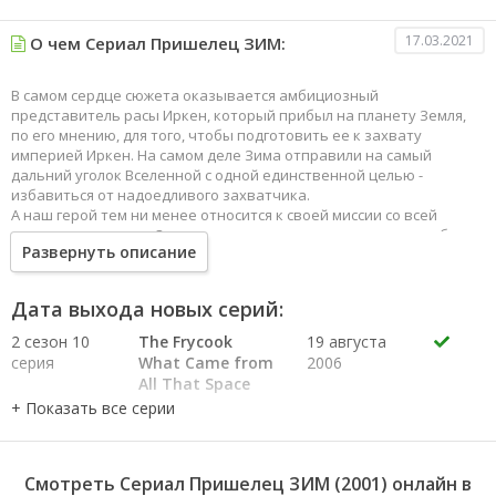
17.03.2021
О чем Сериал Пришелец ЗИМ:
В самом сердце сюжета оказывается амбициозный
представитель расы Иркен, который прибыл на планету Земля,
по его мнению, для того, чтобы подготовить ее к захвату
империей Иркен. На самом деле Зима отправили на самый
дальний уголок Вселенной с одной единственной целью -
избавиться от надоедливого захватчика.
А наш герой тем ни менее относится к своей миссии со всей
ответственностью. Он вместе со своим вечно глючащим робиком
Развернуть описание
Гиром внедряется в толпу земных школьников, чтобы от них
узнать как можно больше информации о планете, которую он
собрался захватить.
Дата выхода новых серий:
2 сезон 10
The Frycook
19 августа
серия
What Came from
2006
All That Space
2 сезон 9
Gaz, Taster of
23 декабря
серия
Pork
2006
2 сезон 8
The Voting of
22 июля
серия
the Doomed
2006
Смотреть Сериал Пришелец ЗИМ (2001) онлайн в
2 сезон 7
Самое ужасное
10 декабря