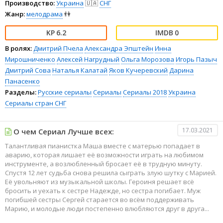
Производство:
Украина
🇺🇦
СНГ
Жанр:
мелодрама
👫
6.2
0
В ролях:
Дмитрий Пчела
Александра Эпштейн
Инна
Мирошниченко
Алексей Нагрудный
Ольга Морозова
Игорь Пазыч
Дмитрий Сова
Наталья Калатай
Яков Кучеревский
Дарина
Панасенко
Разделы:
Русские сериалы
Сериалы
Сериалы 2018
Украина
Сериалы стран СНГ
17.03.2021
О чем Сериал Лучше всех:
Талантливая пианистка Маша вместе с матерью попадает в
аварию, которая лишает её возможности играть на любимом
инструменте, а возлюбленный бросает её в трудную минуту.
Спустя 12 лет судьба снова решила сыграть злую шутку с Марией.
Её увольняют из музыкальной школы. Героиня решает всё
бросить и уехать к сестре Надежде, но сестра погибает. Муж
погибшей сестры Сергей старается во всём поддерживать
Марию, и молодые люди постепенно влюбляются друг в друга...