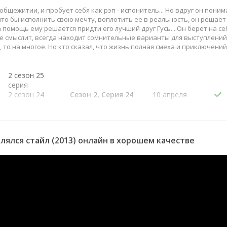
общежитии, и пробует себя как рэп - испонитель... Но вдруг он поним
что бы исполнить свою мечту, воплотить ее в реальность, он решает
На помощь ему решается придти его лучший друг Гусь... Он берет на се
не смыслит, всегда находит сомнительные варианты для выступлений
, то на многое. Но кто сказал, что жизнь полная смеха и приключений
2 сезон 25
серия
2 сезон 24
Сезон 2, Серия 24
10 апреля
серия
2015
2 сезон 23
Сезон 2, Серия 23
3 апреля
серия
2015
2 сезон 22
Сезон 2, Серия 22
27 марта
лялся стайл (2013) онлайн в хорошем качестве
серия
2015
2 сезон 21
Сезон 2, Серия 21
20 марта
серия
2015
2 сезон 20
Сезон 2, Серия 20
13 марта
серия
2015
2 сезон 19
Сезон 2, Серия 19
6 марта 2015
серия
2 сезон 18
Сезон 2, Серия 18
27 февраля
серия
2015