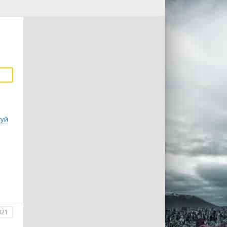
гуй
021