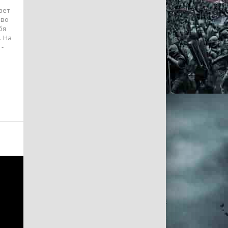
ает
 во
бя
. На
 -