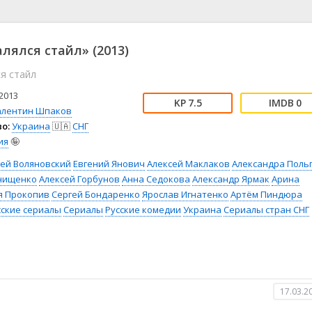
📖 История
🤪 Комедия
🎥 Короткометражка
🔪 Криминал
рама
🎼 Музыка
🧚‍♀️ Мультфильм
алялся стайл» (2013)
л
👨‍💼 Новости
🎒 Приключения
ся стайл
ьное тв
👨‍👩‍👧‍👦 Семейный
⚽ Спорт
у
🤯 Триллер
😱 Ужасы
2013
7.5
0
астика
🤠 Фильм-нуар
🧝‍♂️ Фэнтези
алентин Шпаков
о:
Украина
🇺🇦
СНГ
ония
ия
🤪
гей Воляновский
Евгений Янович
Алексей Маклаков
Александра Поль
нищенко
Алексей Горбунов
Анна Седокова
Александр Ярмак
Арина
я Прокопив
Сергей Бондаренко
Ярослав Игнатенко
Артём Пиндюра
сские сериалы
Сериалы
Русские комедии
Украина
Сериалы стран СНГ
17.03.2