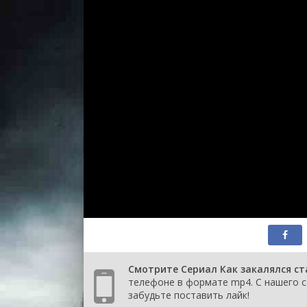
Смотрите Сериал Как закалялся ст
телефоне в формате mp4. С нашего са
забудьте поставить лайк!