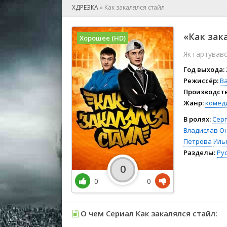
🎲 Игра
ХДРЕЗКА
»
Как закалялся стайл
🎙 Концерт
👫 Мелод
«Как зак
Хорошее (HD)
🕺 Мюзик
Як гартував
👨‍💻 Реал
🎤 Ток-шо
Год выхода:
🧙‍♀️ Фант
Режиссёр:
В
Производств
🏅 Церем
Жанр:
комед
В ролях:
Сер
Владислав О
Петрова
Иль
Разделы:
Ру
0
0
0
О чем Сериал Как закалялся стайл: