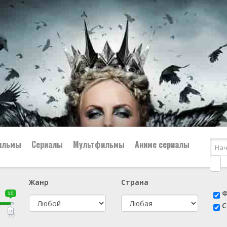
ильмы
Сериалы
Мультфильмы
Аниме сериалы
Жанр
Страна
е
📔 Биография
😎 Боевик
Ф
10
н
👨‍✈️ Военный
🕵️‍♂️ Детектив
С
й
📑 Документальный
😫 Драма
10