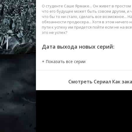
О студенте Саше Ярмаке... Он живет в простом 
что его будущее может быть совсем другим, и 
что бы то ни стало, сделать все возможное... 
обязанности продюсера... Хотя в этом ничего 
пути к успеху им придется пойти если не на все
это не успех?
Дата выхода новых серий:
Смотреть Сериал Как зака