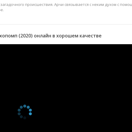
 загадочного происшествия. Арчи связывается с неким духом с пом
е.
опомп (2020) онлайн в хорошем качестве