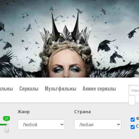
ильмы
Сериалы
Мультфильмы
Аниме сериалы
Жанр
Страна
е
📔 Биография
😎 Боевик
Ф
10
н
👨‍✈️ Военный
🕵️‍♂️ Детектив
С
й
📑 Документальный
😫 Драма
10