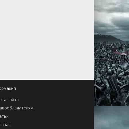
ормация
рта сайта
авообладателям
атьи
авная