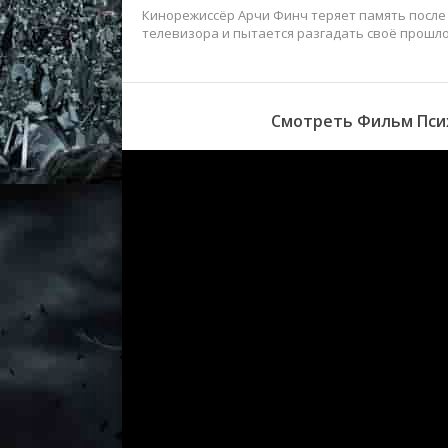
Кинорежиссёр Арчи Финч теряет память после
телевизора и пытается разгадать своё прошло
Смотреть Фильм Псих