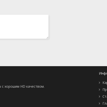
Инф
Ка
ы с хорошим HD качеством.
Пр
Ст
Гл