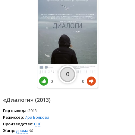
0
0
0
«Диалоги» (2013)
Год выхода:
2013
Режиссёр:
Ира Волкова
Производство:
СНГ
Жанр:
драма
😫