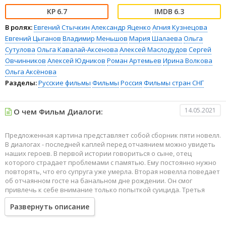
6.7
6.3
В ролях:
Евгений Стычкин
Александр Яценко
Агния Кузнецова
Евгений Цыганов
Владимир Меньшов
Мария Шалаева
Ольга
Сутулова
Ольга Кавалай-Аксенова
Алексей Маслодудов
Сергей
Овчинников
Алексей Юдников
Роман Артемьев
Ирина Волкова
Ольга Аксёнова
Разделы:
Русские фильмы
Фильмы
Россия
Фильмы стран СНГ
14.05.2021
О чем Фильм Диалоги:
Предложенная картина представляет собой сборник пяти новелл.
В диалогах - последней каплей перед отчаянием можно увидеть
наших героев. В первой истории говориться о сыне, отец
которого страдает проблемами с памятью. Ему постоянно нужно
повторять, что его супруга уже умерла. Вторая новелла поведает
об отчаянном госте на банальном дне рождении. Он смог
привлечь к себе внимание только попыткой суицида. Третья
картина расскажет о друзьях, которые должны запомнить жизнь
Развернуть описание
здесь и сейчас. Четвертая работа о том, что мечты порой нельзя
воплотить в реальность. И пятая новелла о режиссере-
фантазере.