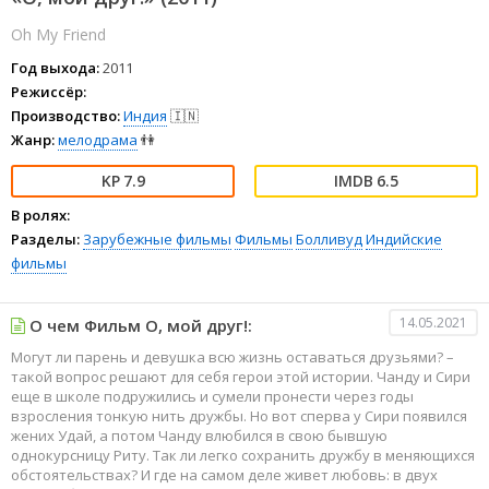
Oh My Friend
Год выхода:
2011
Режиссёр:
Производство:
Индия
🇮🇳
Жанр:
мелодрама
👫
7.9
6.5
В ролях:
Разделы:
Зарубежные фильмы
Фильмы
Болливуд
Индийские
фильмы
14.05.2021
О чем Фильм О, мой друг!:
Могут ли парень и девушка всю жизнь оставаться друзьями? –
такой вопрос решают для себя герои этой истории. Чанду и Сири
еще в школе подружились и сумели пронести через годы
взросления тонкую нить дружбы. Но вот сперва у Сири появился
жених Удай, а потом Чанду влюбился в свою бывшую
однокурсницу Риту. Так ли легко сохранить дружбу в меняющихся
обстоятельствах? И где на самом деле живет любовь: в двух