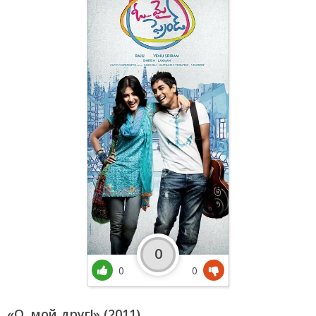
0
0
0
«О, мой друг!» (2011)