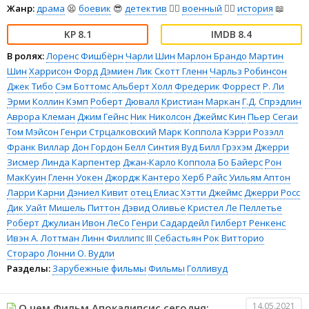
Жанр:
драма
😫
боевик
😎
детектив
🕵️‍♂️
военный
👨‍✈️
история
📖
8.1
8.4
В ролях:
Лоренс Фишбёрн
Чарли Шин
Марлон Брандо
Мартин
Шин
Харрисон Форд
Дэмиен Лик
Скотт Гленн
Чарльз Робинсон
Джек Тибо
Сэм Боттомс
Альберт Холл
Фредерик Форрест
Р. Ли
Эрми
Коллин Кэмп
Роберт Дювалл
Кристиан Маркан
Г.Д. Спрэдлин
Аврора Клеман
Джим Гейнс
Ник Николсон
Джеймс Кин
Пьер Сегаи
Том Мэйсон
Генри Стрцалковский
Марк Коппола
Кэрри Розэлл
Франк Виллар
Дон Гордон Белл
Синтия Вуд
Билл Грэхэм
Джерри
Зисмер
Линда Карпентер
Джан-Карло Коппола
Бо Байерс
Рон
МакКуин
Гленн Уокен
Джордж Кантеро
Херб Райс
Уильям Аптон
Ларри Карни
Дэниел Кивит
отец Елиас
Хэтти Джеймс
Джерри Росс
Дик Уайт
Мишель Питтон
Дэвид Оливье
Кристел Ле Пеллетье
Роберт Джулиан
Ивон ЛеСо
Генри Садардейл
Гилберт Ренкенс
Ивэн А. Лоттман
Линн Филлипс III
Себастьян Рок
Витторио
Стораро
Лонни О. Вудли
Разделы:
Зарубежные фильмы
Фильмы
Голливуд
14.05.2021
О чем Фильм Апокалипсис сегодня: