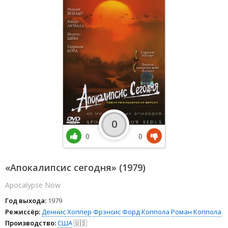
0
0
0
«Апокалипсис сегодня» (1979)
Apocalypse Now
Год выхода:
1979
Режиссёр:
Деннис Хоппер
Фрэнсис Форд Коппола
Роман Коппола
Производство:
США
🇺🇸