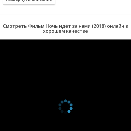
и его старые приятели должны противостоять целой армии
отпетых головорезов, которые просто выполняют свой приказ.
Смотреть Фильм Ночь идёт за нами (2018) онлайн в
хорошем качестве