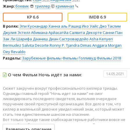
Жанр:
боевик
😎
триллер
🤯
криминал
🔪
6.6
6.9
В ролях:
Эпи Куснандар
Ханна аль Рашид
Ико Уайс
Джо Таслим
Джулия Эстелл
Абимана Арйасатйа
Салвита Декорте
Санни Пан
Зак Ли
Шарифа Дааниш
Диан Састровардойо
Asha Kenyeri
Bermudez
Salvita Decorte
Ronny P. Tjandra
Dimas Anggara
Morgan
Oey
Revaldo
Разделы:
Зарубежные фильмы
Фильмы
Голливуд
Фильмы 2018
14.05.2021
О чем Фильм Ночь идёт за нами:
Сюжет закручен вокруг профессионального киллера триады.
Однажды главный герой "Ночь идет за нами" не смог
ликвидировать последнего свидетеля, выполняя очередное
поручение своей преступной организации. Все дело в том, что
киллер в маленькой девочке увидел некий знак, который может
стать тем единственным шансом на спасение.
Вот только триаде такие слабохарактерные работники вовсе не
нужны. Они объявляют охоту за нашим героем. Теперь отступник
Развернуть описание