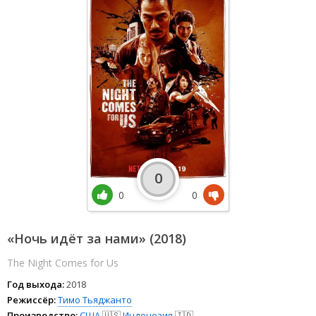
0
0
0
«Ночь идёт за нами» (2018)
The Night Comes for Us
Год выхода:
2018
Режиссёр:
Тимо Тьяджанто
Производство:
США
🇺🇸
Индонезия
🇮🇩