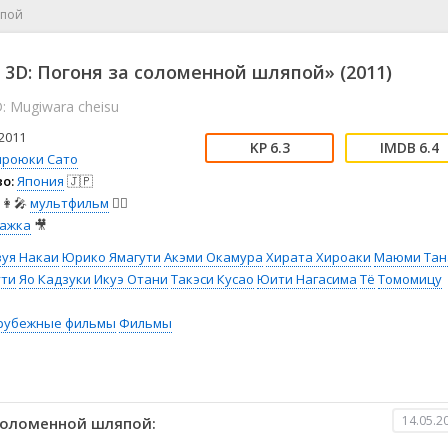
📖 История
🤪 Комедия
япой
🎥 Короткометражка
🔪 Криминал
рама
🎼 Музыка
🧚‍♀️ Мультфильм
 3D: Погоня за соломенной шляпой» (2011)
л
👨‍💼 Новости
🎒 Приключения
: Mugiwara cheisu
ьное тв
👨‍👩‍👧‍👦 Семейный
⚽ Спорт
у
🤯 Триллер
😱 Ужасы
2011
6.3
6.4
астика
🤠 Фильм-нуар
🧝‍♂️ Фэнтези
ироюки Сато
о:
Япония
🇯🇵
ония
👩‍🎤
мультфильм
🧚‍♀️
ажка
🎥
зуя Накаи
Юрико Ямагути
Акэми Окамура
Хирата Хироаки
Маюми Тан
ути
Яо Кадзуки
Икуэ Отани
Такэси Кусао
Юити Нагасима
Тё
Томомицу
рубежные фильмы
Фильмы
14.05.2
 соломенной шляпой: