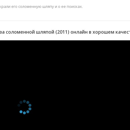
крали его соломенную шляпу и о ее поисках.
за соломенной шляпой (2011) онлайн в хорошем качес