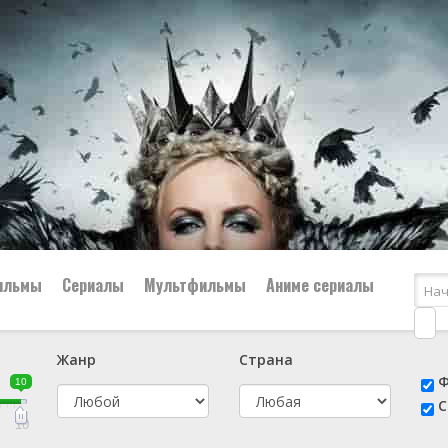
ильмы
Сериалы
Мультфильмы
Аниме сериалы
Жанр
Страна
е
📔 Биография
😎 Боевик
Ф
10
н
👨‍✈️ Военный
🕵️‍♂️ Детектив
С
й
📑 Документальный
😫 Драма
10