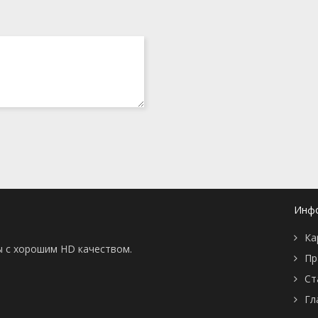
Инф
Ка
ы с хорошим HD качеством.
Пр
Ст
Гл