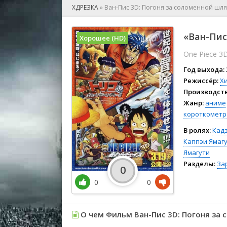
🎲 Игра
ХДРЕЗКА
»
Ван-Пис 3D: Погоня за соломенной шл
🎙 Концерт
👫 Мелод
«Ван-Пис
Хорошее (HD)
🕺 Мюзик
One Piece 3D
👨‍💻 Реал
🎤 Ток-шо
Год выхода:
🧙‍♀️ Фант
Режиссёр:
Х
Производств
🏅 Церем
Жанр:
аниме
короткометр
В ролях:
Кад
Каппэи Ямаг
Ямагути
Разделы:
За
0
0
0
О чем Фильм Ван-Пис 3D: Погоня за