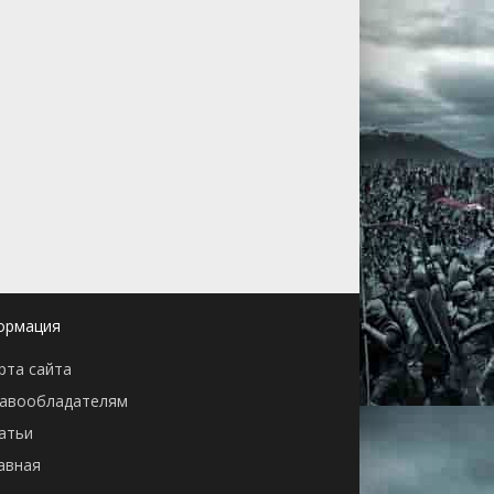
ормация
рта сайта
авообладателям
атьи
авная