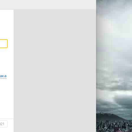
ака
021