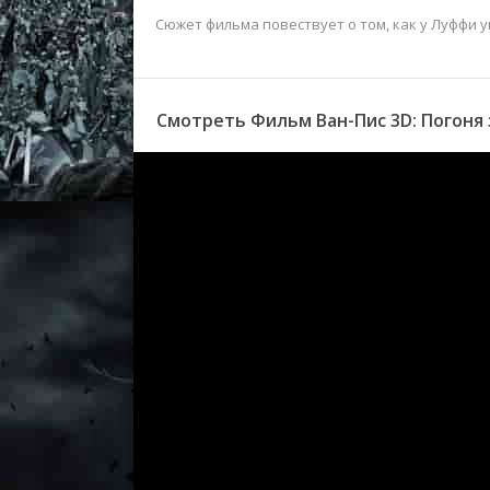
Сюжет фильма повествует о том, как у Луффи у
Смотреть Фильм Ван-Пис 3D: Погоня 