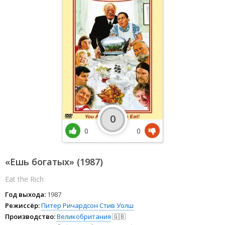
0
0
0
«Ешь богатых» (1987)
Eat the Rich
Год выхода:
1987
Режиссёр:
Питер Ричардсон
Стив Уолш
Производство:
Великобритания
🇬🇧