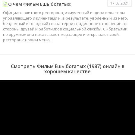
17.03.2021
О чем Фильм Ешь богатых:
Официант элитного ресторана, измученный издевательством
управляющего и клиентами и, в результате, уволенный из него,
бездомный и голодный снова терпит надменное отношение со
стороны друзей и работников социальной службы. С «братьями
по оружию» они наказывают мерзавцев и открывают свой
ресторан с новым меню...
Смотреть Фильм Ешь богатых (1987) онлайн в
хорошем качестве