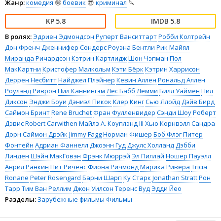
Жанр:
комедия
🤪
боевик
😎
криминал
🔪
5.8
5.8
В ролях:
Эдриен Эдмондсон
Руперт Ванситтарт
Робби Колтрейн
Дон Френч
Дженнифер Сондерс
Роуэна Бентли
Рик Майял
Миранда Ричардсон
Кэтрин Картлидж
Шон Чэпман
Пол
МакКартни
Кристофер Малкольм
Кэти Бёрк
Кэтрин Харрисон
Деррен Несбитт
Найджел Плэйнер
Кевин Аллен
Рональд Аллен
Роулэнд Риврон
Нил Каннингэм
Лес Бабб
Лемми
Билл Уаймен
Нил
Диксон
Энджи Боуи
Дэниэл Пикок
Клер Кинг
Сью Ллойд
Дэйв Бирд
Саймон Бринт
Rene Bruchet
Фран Фулленвидер
Сэнди Шоу
Роберт
Дэвис
Robert Carwithen
Майлз А. Коуплэнд III
Хью Корнвэлл
Сандра
Дорн
Саймон Дрэйк
Jimmy Fagg
Норман Фишер
Боб Флэг
Питер
Фонтейн
Адриан Фаннелл
Джоэнн Гуд
Джулс Холланд
Дэбби
Линден
Шэйн МакГовэн
Фрэнк Мюррэй
Эл Пиллай
Ношер Пауэлл
Аврил Ранкин
Пит Риченс
Фиона Ричмонд
Марика Ривера
Tricia
Ronane
Peter Rosengard
Барни Шарп
Ку Старк
Jonathan Stratt
Рон
Тарр
Тим Ван Реллим
Джон Уилсон
Теренс Вуд
Эдди Йео
Разделы:
Зарубежные фильмы
Фильмы