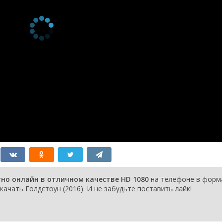
тно онлайн в отличном качестве HD 1080
на телефоне в форм
качать Голдстоун (2016). И не забудьте поставить лайк!