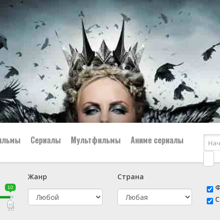
ильмы
Сериалы
Мультфильмы
Аниме сериалы
Жанр
Страна
е
📔 Биография
😎 Боевик
Ф
10
н
👨‍✈️ Военный
🕵️‍♂️ Детектив
С
й
📑 Документальный
😫 Драма
10