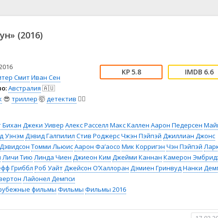
📖 История
🤪 Комедия
🎥 Короткометражка
🔪 Криминал
рама
🎼 Музыка
🧚‍♀️ Мультфильм
ун» (2016)
л
👨‍💼 Новости
🎒 Приключения
ьное тв
👨‍👩‍👧‍👦 Семейный
⚽ Спорт
у
🤯 Триллер
😱 Ужасы
2016
5.8
6.6
астика
🤠 Фильм-нуар
🧝‍♂️ Фэнтези
итер Смит
Иван Сен
о:
Австралия
🇦🇺
ония
к
😎
триллер
🤯
детектив
🕵️‍♂️
т Бихан
Джеки Уивер
Алекс Расселл
Макс Каллен
Аарон Педерсен
Май
д Уэнэм
Дэвид Галпилил
Стив Роджерс
Чжэн Пэйпэй
Джиллиан Джонс
Дэвидсон
Томми Льюис
Аарон Фа’аосо
Мик Корригэн
Чэн Пэйпэй
Лар
ч
Личи Тию
Линда Чиен
Джиеон Ким
Джейми Каннан
Камерон Эмбрид
фф Гриббл
Роб Уайт
Джейсон О’Халлоран
Дэмиен Гринвуд
Нанки Дем
зертон
Лайонел Демпси
рубежные фильмы
Фильмы
Фильмы 2016