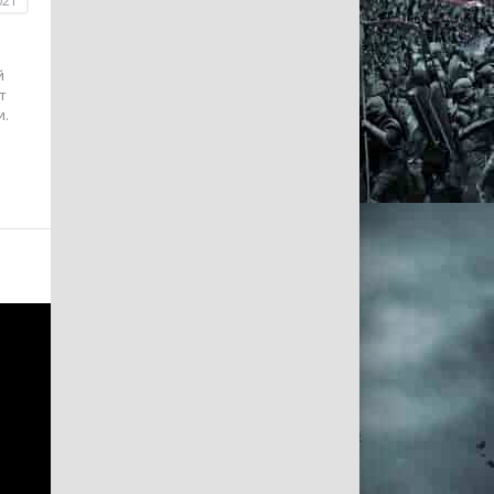
021
й
т
и.