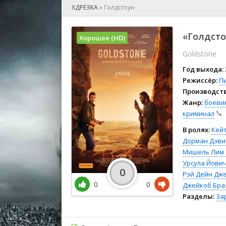
🎲 Игра
ХДРЕЗКА
»
Голдстоун
🎙 Концерт
👫 Мелод
«Голдсто
Хорошее (HD)
🕺 Мюзик
Goldstone
👨‍💻 Реал
🎤 Ток-шо
Год выхода:
🧙‍♀️ Фант
Режиссёр:
П
Производств
🏅 Церем
Жанр:
боеви
криминал
🔪
В ролях:
Кей
Дорман
Дэви
Мишель Лим 
Урсула Йови
0
Рэй Дейн
Дже
0
0
Джейкоб Бра
Разделы:
За