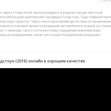
17.03.2
ак через 3 года после произошедшего в родном городе, местный
я в небольшой шахтерский городишко Голдстоун. Туда главный геро
зиатскую туристку. Через некоторое время детектива останавливае
чиной остановки является вождение автомобиля в пьяном состояни
ает о приезде такого гостя местному коррумпированному мэру.
им расследованием, после чего юный полицейский разрешает
стоун (2016) онлайн в хорошем качестве