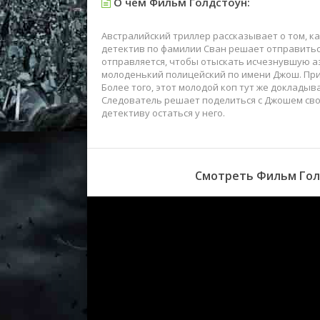
О чем Фильм Голдстоун:
Австралийский триллер рассказывает о том, к
детектив по фамилии Сван решает отправитьс
отправляется, чтобы отыскать исчезнувшую а
молоденький полицейский по имени Джош. При
Более того, этот молодой коп тут же докладыв
Следователь решает поделиться с Джошем сво
детективу остаться у него.
Смотреть Фильм Голд