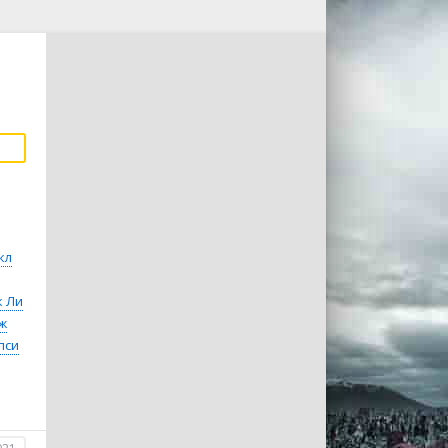
кл
к Ли
ж
пси