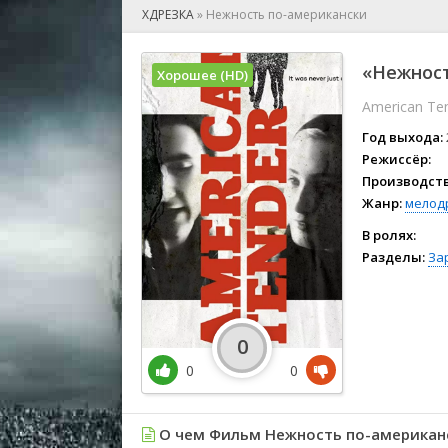
🎲 Игра
ХДРЕЗКА
»
Нежность по-американски
🎙 Концерт
👫 Мелод
«Нежност
Хорошее (HD)
🕺 Мюзик
American Te
👨‍💻 Реал
🎤 Ток-шо
Год выхода:
🧙‍♀️ Фант
Режиссёр:
Производств
🏅 Церем
Жанр:
мелод
В ролях:
Разделы:
За
0
0
0
О чем Фильм Нежность по-американ