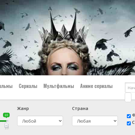
ильмы
Сериалы
Мультфильмы
Аниме сериалы
Жанр
Страна
е
📔 Биография
😎 Боевик
Ф
10
н
👨‍✈️ Военный
🕵️‍♂️ Детектив
С
й
📑 Документальный
😫 Драма
10