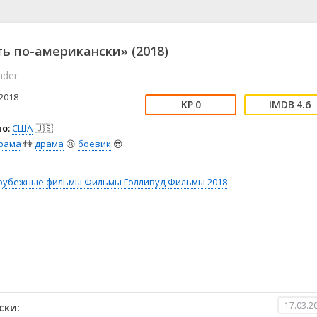
📖 История
🤪 Комедия
🎥 Короткометражка
🔪 Криминал
рама
🎼 Музыка
🧚‍♀️ Мультфильм
ь по-американски» (2018)
л
👨‍💼 Новости
🎒 Приключения
nder
ьное тв
👨‍👩‍👧‍👦 Семейный
⚽ Спорт
у
🤯 Триллер
😱 Ужасы
2018
0
4.6
астика
🤠 Фильм-нуар
🧝‍♂️ Фэнтези
о:
США
🇺🇸
ония
рама
👫
драма
😫
боевик
😎
рубежные фильмы
Фильмы
Голливуд
Фильмы 2018
17.03.2
ски: