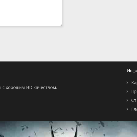
Инф
Ка
ы с хорошим HD качеством.
Пр
Ст
Гл