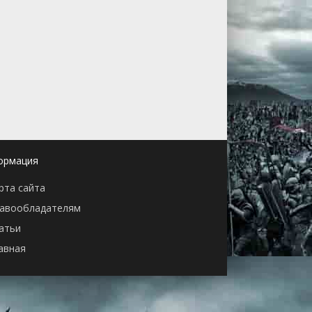
ормация
рта сайта
авообладателям
атьи
авная