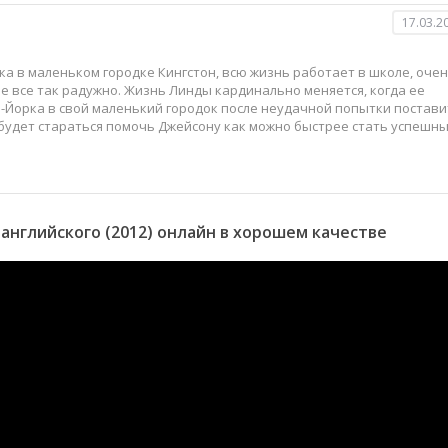
17.03.2
ка в маленьком городке Кингстон, всю жизнь работает в школе, оче
не все так радужно. Жизнь Линды кардинально меняется, когда ее
Йорка в свой маленький городок после неудачной попытки постави
 будет стараться помочь Джейсону как можно быстрее стать успешн
нглийского (2012) онлайн в хорошем качестве