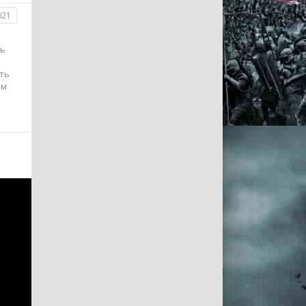
021
нь
ть
ым