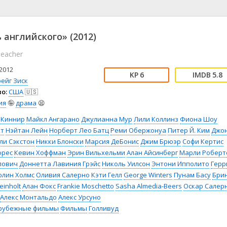
📖 История
🤪 Комедия
🎥 Короткометражка
🔪 Криминал
рама
🎼 Музыка
🧚‍♀️ Мультфильм
 английского» (2012)
л
👨‍💼 Новости
🎒 Приключения
Teacher
ьное тв
👨‍👩‍👧‍👦 Семейный
⚽ Спорт
у
🤯 Триллер
😱 Ужасы
2012
6
5.8
астика
🤠 Фильм-нуар
🧝‍♂️ Фэнтези
ейг Зиск
о:
США
🇺🇸
ония
ия
🤪
драма
😫
 Киннир
Майкл Ангарано
Джулианна Мур
Лили Коллинз
Фиона Шоу
хт
Нэйтан Лейн
Норберт Лео Батц
Реми Обержонуа
Питер Й. Ким
Джо
ли Сэкстон
Никки Блонски
Марсия ДеБонис
Джим Брюэр
Софи Кертис
орес
Кевин Хоффман
Эрин Вильхельми
Алан Айсинберг
Марли Роберт
лович
Доннетта Лавиния Грэйс
Николь Уилсон
Энтони Ипполито
Герр
олин Холмс
Оливия Салерно
Кэти Гелл
George Winters
Пунам Басу
Бри
einholt
Алан Фокс
Frankie Moschetto
Sasha Almedia-Beers
Оскар Салер
Алекс Монтальдо
Алекс Урсуно
рубежные фильмы
Фильмы
Голливуд