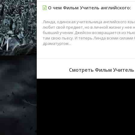
О чем Фильм Учитель английского:
Линда, одинокая учительница английского язы
любит свой предмет, но в личной жизни у нее 
бывший ученик Джейсон возвращается из Нью-
там свою пьесу. И теперь Линда всеми силами
драматургом...
Смотреть Фильм Учитель а