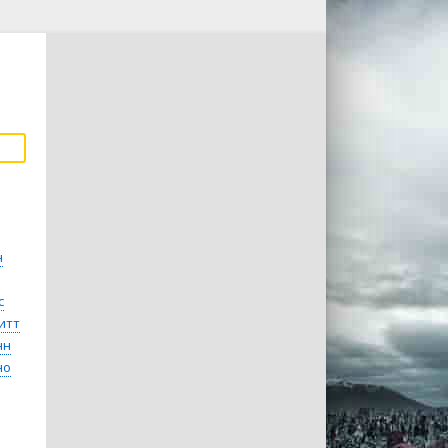
н
с
итт
нн
но