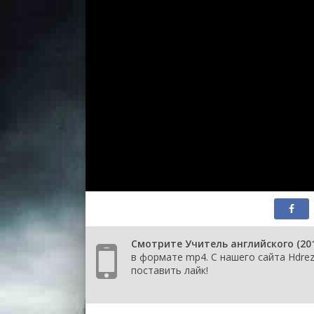
Смотрите Учитель английского (20
в формате mp4. С нашего сайта Hdrez
поставить лайк!