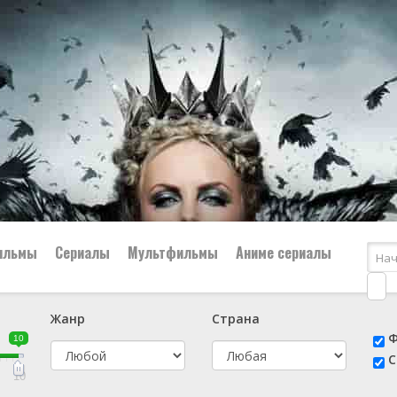
ильмы
Сериалы
Мультфильмы
Аниме сериалы
Жанр
Страна
е
📔 Биография
😎 Боевик
Ф
10
н
👨‍✈️ Военный
🕵️‍♂️ Детектив
С
й
📑 Документальный
😫 Драма
10