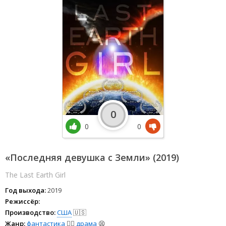
0
0
0
«Последняя девушка с Земли» (2019)
The Last Earth Girl
Год выхода:
2019
Режиссёр:
Производство:
США
🇺🇸
Жанр:
фантастика
🧙‍♀️
драма
😫