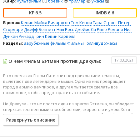
Жанр:
мультфильм
🧚‍♀️
боевик
😎
триллер
🤯
ужасы
😱
6.5
6.6
В ролях:
Кевин Майкл Ричардсон
Том Кенни
Тара Стронг
Петер
Стормаре
Джефф Беннетт
Нил Росс
Джеймс Си
Рино Романо
Нил
Дункан
Ричард Грин
Кевин Карвелл
Разделы:
Зарубежные фильмы
Фильмы
Голливуд
Ужасы
17.03.2021
О чем Фильм Бэтмен против Дракулы:
В то время как Готэм Сити спит под прикрытием темноты,
вылетают две легендарные мыши. Одна из них превращает
город в армию вампиров, а другая пытается сделать все
возможное, чтобы предотвратить это событие.
Но Дракула - зто не просто один из врагов Бэтмена, он обладает
сверхъестественными способностями, скоростью и умом. Хотя
даже со своим арсеналом технических приспособлений, Черный
Развернуть описание
Рыцарь смертен.