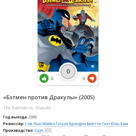
0
0
0
«Бэтмен против Дракулы» (2005)
The Batman vs. Dracula
Год выхода:
2005
Режиссёр:
Сэм Лью
Майкл Гогуэн
Брэндон Виетти
Сюн Юнь Ким
Производство:
США
🇺🇸