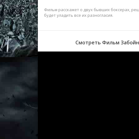
Фильм расскажет о двух бывших боксерах, ре
будет уладить все их разногласия.
Смотреть Фильм Забойны