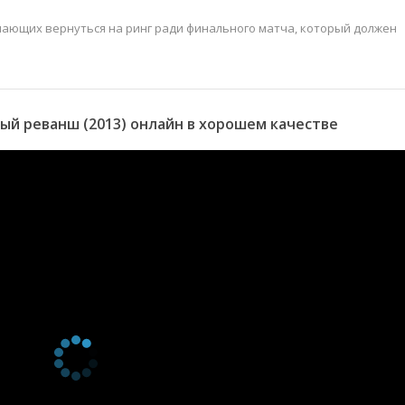
шающих вернуться на ринг ради финального матча, который должен
й реванш (2013) онлайн в хорошем качестве