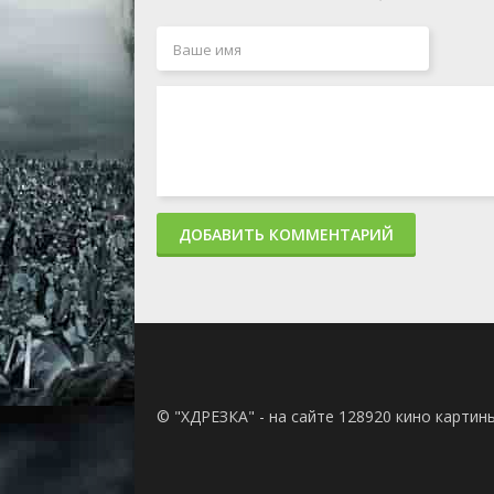
ДОБАВИТЬ КОММЕНТАРИЙ
© "ХДРЕЗКА" - на сайте 128920 кино картин