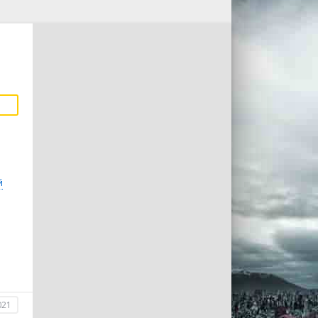
й
021