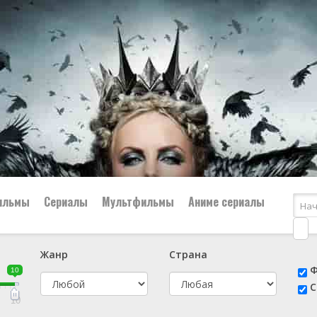
ильмы
Сериалы
Мультфильмы
Аниме сериалы
Жанр
Страна
е
📔 Биография
😎 Боевик
Ф
10
н
👨‍✈️ Военный
🕵️‍♂️ Детектив
С
й
📑 Документальный
😫 Драма
10