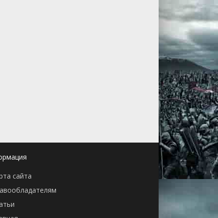
ормация
рта сайта
авообладателям
атьи