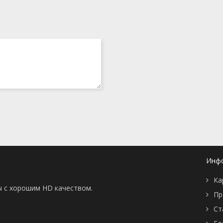
Инф
Ка
ы с хорошим HD качеством.
Пр
Ст