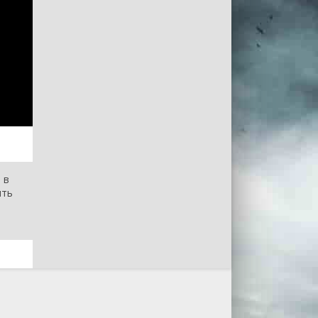
 в
ить