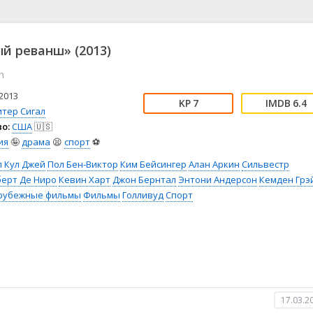
📖 История
🤪 Комедия
🎥 Короткометражка
🔪 Криминал
рама
🎼 Музыка
🧚‍♀️ Мультфильм
й реванш» (2013)
л
👨‍💼 Новости
🎒 Приключения
h
ьное тв
👨‍👩‍👧‍👦 Семейный
⚽ Спорт
у
🤯 Триллер
😱 Ужасы
2013
7
6.4
астика
🤠 Фильм-нуар
🧝‍♂️ Фэнтези
итер Сигал
о:
США
🇺🇸
ония
ия
🤪
драма
😫
спорт
⚽
 Кул Джей
Пол Бен-Виктор
Ким Бейсингер
Алан Аркин
Сильвестр
берт Де Ниро
Кевин Харт
Джон Бернтал
Энтони Андерсон
Кемден Грэ
рубежные фильмы
Фильмы
Голливуд
Спорт
17.03.2