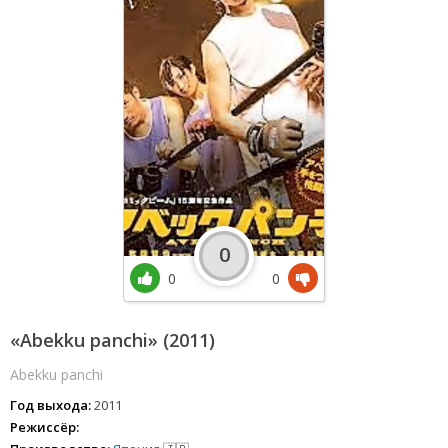
0
0
0
«Abekku panchi» (2011)
Abekku panchi
Год выхода:
2011
Режиссёр: