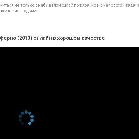
нуться не только с небывалой силой пожара, но и с непростой задач
ном котле людьми.
ерно (2013) онлайн в хорошем качестве