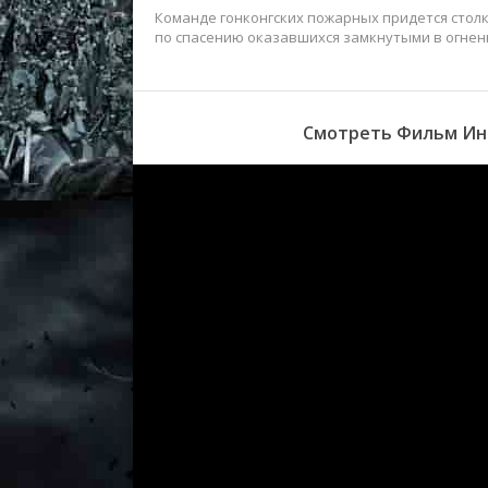
Команде гонконгских пожарных придется столк
по спасению оказавшихся замкнутыми в огнен
Смотреть Фильм Инф