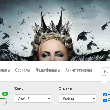
ильмы
Сериалы
Мультфильмы
Аниме сериалы
Жанр
Страна
е
📔 Биография
😎 Боевик
Ф
10
н
👨‍✈️ Военный
🕵️‍♂️ Детектив
С
й
📑 Документальный
😫 Драма
10