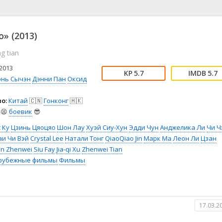
📖 История
🤪 Комедия
🎥 Короткометражка
🔪 Криминал
рама
🎼 Музыка
🧚‍♀️ Мультфильм
» (2013)
л
👨‍💼 Новости
🎒 Приключения
g tian
ьное тв
👨‍👩‍👧‍👦 Семейный
⚽ Спорт
у
🤯 Триллер
😱 Ужасы
2013
5.7
5.7
астика
🤠 Фильм-нуар
🧝‍♂️ Фэнтези
энь Сычэн
Дэнни Пан
Оксид
ония
о:
Китай
🇨🇳
Гонконг
🇭🇰
😫
боевик
😎
 Ку
Цзинь Цяоцяо
Шон Лау
Хуэй Сиу-Хун
Эдди Чун
Анджелика Ли
Чи Ч
аи Чи Вэй
Crystal Lee
Натали Тонг
QiaoQiao Jin
Марк Ма
Леон Ли
Цзан
an Zhenwei
Siu Fay
Jia-qi Xu
Zhenwei Tian
рубежные фильмы
Фильмы
17.03.2