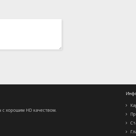
Инф
Ка
ы с хорошим HD качеством.
Пр
Ст
Гл