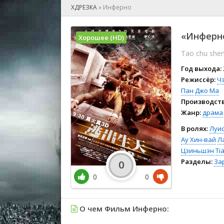
🎲 Игра
ХДРЕЗКА
»
Инферно
🎙 Концерт
👫 Мелод
«Инферно
Хорошее (HD)
🕺 Мюзик
Tao chu shen
👨‍💻 Реал
🎤 Ток-шо
Год выхода:
🧙‍♀️ Фант
Режиссёр:
Ч
Пан
Джо Ма
🏅 Церем
Производств
Жанр:
драма
В ролях:
Луис
Ау Хин-вай
Л
Цзиньшэн
Ti
Разделы:
За
0
0
0
О чем Фильм Инферно: