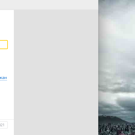
жан
021