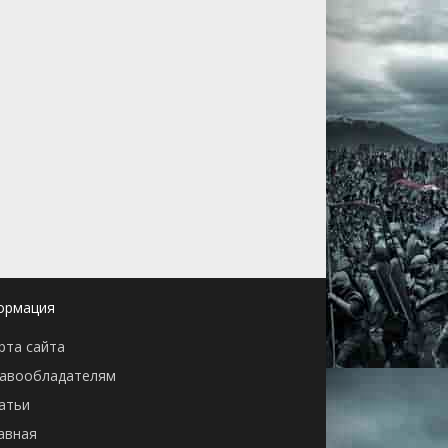
ормация
рта сайта
авообладателям
атьи
авная