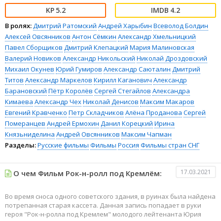
5.2
4.2
В ролях:
Дмитрий Ратомский
Андрей Харыбин
Всеволод Болдин
Алексей Овсянников
Антон Сёмкин
Александр Хмельницкий
Павел Сборщиков
Дмитрий Клепацкий
Мария Малиновская
Валерий Новиков
Александр Никольский
Николай Дроздовский
Михаил Окунев
Юрий Гумиров
Александр Саюталин
Дмитрий
Титов
Александр Маркелов
Кирилл Каганович
Александр
Барановский
Пётр Королёв
Сергей Стегайлов
Александра
Кимаева
Александр Чех
Николай Денисов
Максим Макаров
Евгений Кравченко
Петр Складчиков
Алёна Проданова
Сергей
Померанцев
Андрей Ермохин
Данил Корецкий
Ирина
Князьниделина
Андрей Овсянников
Максим Чапман
Разделы:
Русские фильмы
Фильмы
Россия
Фильмы стран СНГ
17.03.2021
О чем Фильм Рок-н-ролл под Кремлём:
Во время сноса одного советского здания, в руинах была найдена
потрепанная старая кассета. Данная запись попадает в руки
героя "Рок-н-ролла под Кремлем" молодого лейтенанта Юрия