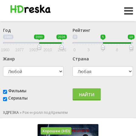
Год
Рейтинг
1960
2000
2026
0
5
10
1960
1977
1993
2010
2026
0
3
5
8
10
Жанр
Страна
Фильмы
НАЙТИ
Сериалы
ХДРЕЗКА
»
Рок-н-ролл под Кремлём
Хорошее (HD)