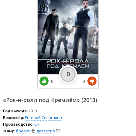
0
0
0
«Рок-н-ролл под Кремлём» (2013)
Год выхода:
2013
Режиссёр:
Евгений Сологалов
Производство:
СНГ
Жанр:
боевик
😎
детектив
🕵️‍♂️