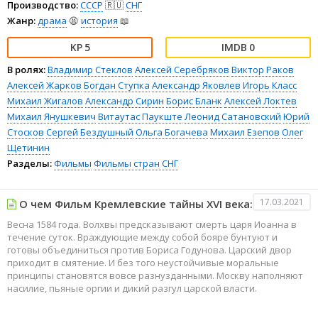
Производство:
СССР
🇷🇺
СНГ
Жанр:
драма
😫
история
📖
5
0
В ролях:
Владимир Стеклов
Алексей Серебряков
Виктор Раков
Алексей Жарков
Богдан Ступка
Александр Яковлев
Игорь Класс
Михаил Жигалов
Александр Сирин
Борис Бланк
Алексей Локтев
Михаил Янушкевич
Витаутас Паукште
Леонид Сатановский
Юрий
Стосков
Сергей Бездушный
Ольга Богачева
Михаил Езепов
Олег
Щетинин
Разделы:
Фильмы
Фильмы стран СНГ
17.03.2021
О чем Фильм Кремлевские тайны XVI века:
Весна 1584 года. Волхвы предсказывают смерть царя Иоанна в
течение суток. Враждующие между собой бояре бунтуют и
готовы объединиться против Бориса Годунова. Царский двор
приходит в смятение. И без того неустойчивые моральные
принципы становятся вовсе разнузданными. Москву наполняют
насилие, пьяные оргии и дикий разгул царской власти.