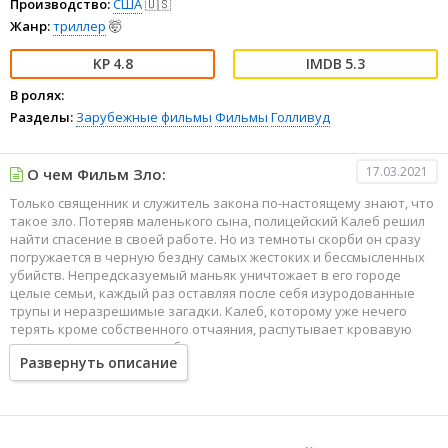
Производство:
США
🇺🇸
Жанр:
триллер
🤯
4.8
5.3
В ролях:
Разделы:
Зарубежные фильмы
Фильмы
Голливуд
17.03.2021
О чем Фильм Зло:
Только священник и служитель закона по-настоящему знают, что
такое зло. Потеряв маленького сына, полицейский Калеб решил
найти спасение в своей работе. Но из темноты скорби он сразу
погружается в черную бездну самых жестоких и бессмысленных
убийств. Непредсказуемый маньяк уничтожает в его городе
целые семьи, каждый раз оставляя после себя изуродованные
трупы и неразрешимые загадки. Калеб, которому уже нечего
терять кроме собственного отчаяния, распутывает кровавую
паутину, постепенно приближаясь к запретному центру, где во
Развернуть описание
мраке притаилось само Зло...