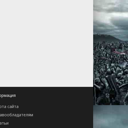
ормация
рта сайта
авообладателям
атьи