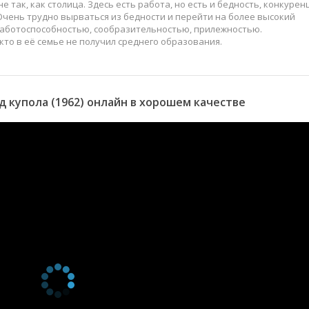
так, как столица. Здесь есть работа, но есть и бедность, конкурен
Очень трудно вырваться из бедности и перейти на более высокий
работоспособностью, сообразительностью, прилежностью.
кто в её семье не получил среднего образования.
 купола (1962) онлайн в хорошем качестве