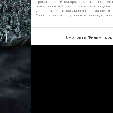
Промышленный пригород Токио живет совсем не 
иммигранты из Кореи, социалисты и бандиты. 
уровень жизни. Школьница Дзюн отличается 
Она собирается поступать в гимназию, хотя ни
Смотреть Фильм Город