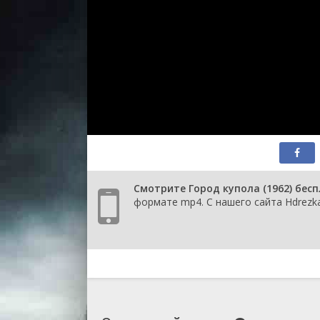
Смотрите Город купола (1962) бес
формате mp4. С нашего сайта Hdrezka