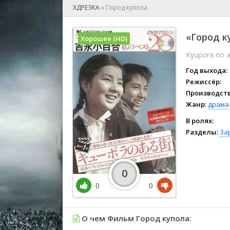
🎲 Игра
ХДРЕЗКА
»
Город купола
🎙 Концерт
👫 Мелод
«Город к
Хорошее (HD)
🕺 Мюзик
Kyupora no a
👨‍💻 Реал
🎤 Ток-шо
Год выхода:
🧙‍♀️ Фант
Режиссёр:
Производств
🏅 Церем
Жанр:
драма
В ролях:
Разделы:
За
0
0
0
О чем Фильм Город купола: