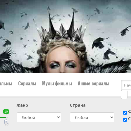
ильмы
Сериалы
Мультфильмы
Аниме сериалы
Жанр
Страна
е
📔 Биография
😎 Боевик
Ф
10
н
👨‍✈️ Военный
🕵️‍♂️ Детектив
С
й
📑 Документальный
😫 Драма
10