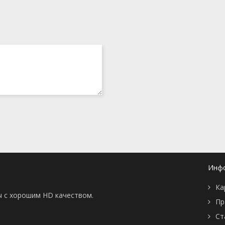
Инф
Ка
ы с хорошим HD качеством.
Пр
Ст