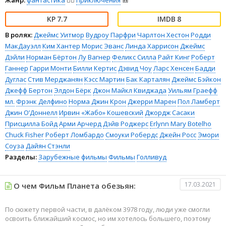
Жанр:
фантастика
🧙‍♀️
приключения
🎒
7.7
8
В ролях:
Джеймс Уитмор
Вудроу Парфри
Чарлтон Хестон
Родди
МакДауэлл
Ким Хантер
Морис Эванс
Линда Харрисон
Джеймс
Дэйли
Норман Бёртон
Лу Вагнер
Феликс Силла
Райт Кинг
Роберт
Ганнер
Гарри Монти
Билли Кертис
Дэвид Чоу
Ларс Хенсен
Бадди
Дуглас
Стив Мерджанян
Кэсс Мартин
Бак Карталян
Джеймс Бэйкон
Джефф Бертон
Элдон Бёрк
Джон Майкл Квиджада
Уильям Граефф
мл.
Фрэнк Делфино
Норма Джин Крон
Джерри Марен
Пол Ламберт
Джин О’Доннелл
Ирвин «Жабо» Кошевский
Джордж Сасаки
Присцилла Бойд
Арми Арчерд
Дэйв Роджерс
Erlynn Mary Botelho
Chuck Fisher
Роберт Ломбардо
Смоуки Робердс
Джейн Росс
Эмори
Соуза
Дайян Стэнли
Разделы:
Зарубежные фильмы
Фильмы
Голливуд
17.03.2021
О чем Фильм Планета обезьян:
По сюжету первой части, в далёком 3978 году, люди уже смогли
освоить ближайший космос, но им хотелось большего, поэтому