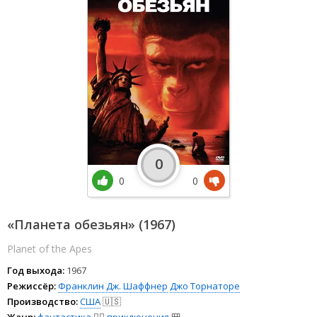
0
0
0
«Планета обезьян» (1967)
Planet of the Apes
Год выхода:
1967
Режиссёр:
Франклин Дж. Шаффнер
Джо Торнаторе
Производство:
США
🇺🇸