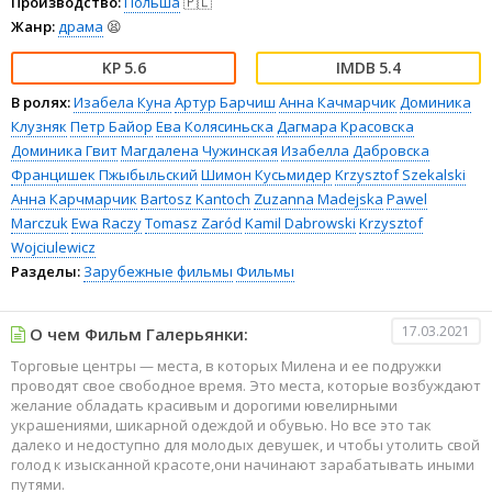
Производство:
Польша
🇵🇱
Жанр:
драма
😫
5.6
5.4
В ролях:
Изабела Куна
Артур Барчиш
Анна Качмарчик
Доминика
Клузняк
Петр Байор
Ева Колясиньска
Дагмара Красовска
Доминика Гвит
Магдалена Чужинская
Изабелла Дабровска
Францишек Пжыбыльский
Шимон Кусьмидер
Krzysztof Szekalski
Анна Карчмарчик
Bartosz Kantoch
Zuzanna Madejska
Pawel
Marczuk
Ewa Raczy
Tomasz Zaród
Kamil Dabrowski
Krzysztof
Wojciulewicz
Разделы:
Зарубежные фильмы
Фильмы
17.03.2021
О чем Фильм Галерьянки:
Торговые центры — места, в которых Милена и ее подружки
проводят свое свободное время. Это места, которые возбуждают
желание обладать красивым и дорогими ювелирными
украшениями, шикарной одеждой и обувью. Но все это так
далеко и недоступно для молодых девушек, и чтобы утолить свой
голод к изысканной красоте,они начинают зарабатывать иными
путями.