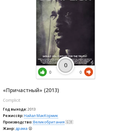
0
0
0
«Причастный» (2013)
Complicit
Год выхода:
2013
Режиссёр:
Найал МакКормик
Производство:
Великобритания
🇬🇧
Жанр:
драма
😫