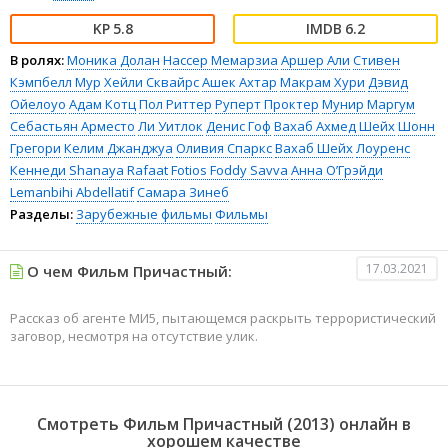
5.8
6.2
В ролях:
Моника Долан
Нассер Мемарзиа
Аршер Али
Стивен
Кэмпбелл Мур
Хейли Сквайрс
Ашек Ахтар
Макрам Хури
Дэвид
Ойелоуо
Адам Котц
Пол Риттер
Руперт Проктер
Мунир Маргум
Себастьян Арместо
Ли Уитлок
Денис Гоф
Вахаб Ахмед Шейх
Шонн
Грегори
Келим Джанджуа
Оливия Спаркс
Вахаб Шейх
Лоуренс
Кеннеди
Shanaya Rafaat
Fotios Foddy Savva
Анна О’Грэйди
Lemanbihi Abdellatif
Самара Зинеб
Разделы:
Зарубежные фильмы
Фильмы
17.03.2021
О чем Фильм Причастный:
Рассказ об агенте МИ5, пытающемся раскрыть террористический
заговор, несмотря на отсутствие улик.
Смотреть Фильм Причастный (2013) онлайн в
хорошем качестве