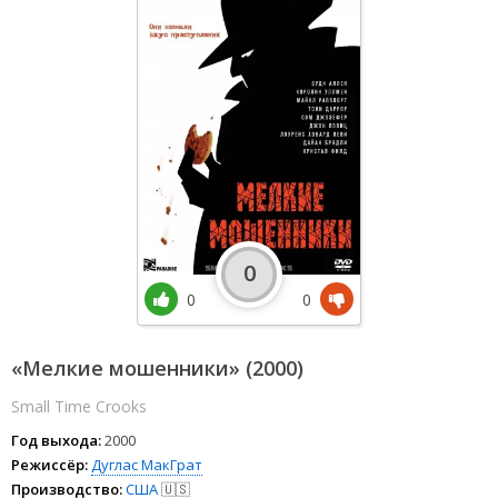
0
0
0
«Мелкие мошенники» (2000)
Small Time Crooks
Год выхода:
2000
Режиссёр:
Дуглас МакГрат
Производство:
США
🇺🇸