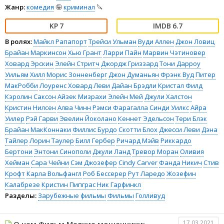
Жанр:
комедия
🤪
криминал
🔪
7
6.7
В ролях:
Майкл Рапапорт
Трейси Ульман
Вуди Аллен
Джон Ловиц
Брайан Маркинсон
Хью Грант
Ларри Пайн
Марвин Чэтиновер
Ховард Эрскин
Элейн Стритч
Джордж Гриззард
Тони Дарроу
Уильям Хилл
Морис Зонненберг
Джон Думаньян
Фрэнк Вуд
Питер
МакРобби
Лоуренс Ховард Леви
Дайан Брэдли
Кристал Филд
Кэролин Саксон
Айзек Мизрахи
Элейн Мей
Джули Халстон
Кристин Нилсен
Алва Чинн
Рэмси Фарагалла
Синди Уилкс
Айра
Уилер
Рэй Гарви
Эвелин Йоколано
Кеннет Эдельсон
Тери Блэк
Брайан МакКоннаки
Филлис Бурдо
Скотти Блох
Джесси Леви
Дэна
Тайлер
Лорин Таулер
Билл Гербер
Ричард Мэйв
Риккардо
Бертони
Энтони Синополи
Джули Ланд
Тревор Моран
Оливия
Хейман
Сара Чейни
Сэм Джозефер
Cindy Carver
Фанда Никич
Стив
Крофт
Карла Вольфангл
Роб Бессерер
Рут Ларедо
Жозефин
Калабрезе
Кристин Пипграс
Ник Гарфинкл
Разделы:
Зарубежные фильмы
Фильмы
Голливуд
17.03.2021
О чем Фильм Мелкие мошенники: