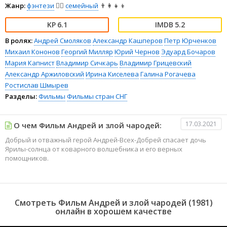
Жанр:
фэнтези
🧝‍♂️
семейный
👨‍👩‍👧‍👦
6.1
5.2
В ролях:
Андрей Смоляков
Александр Кашперов
Петр Юрченков
Михаил Кононов
Георгий Милляр
Юрий Чернов
Эдуард Бочаров
Мария Капнист
Владимир Сичкарь
Владимир Грицевский
Александр Аржиловский
Ирина Киселева
Галина Рогачева
Ростислав Шмырев
Разделы:
Фильмы
Фильмы стран СНГ
17.03.2021
О чем Фильм Андрей и злой чародей:
Добрый и отважный герой Андрей-Всех-Добрей спасает дочь
Ярилы-солнца от коварного волшебника и его верных
помощников.
Смотреть Фильм Андрей и злой чародей (1981)
онлайн в хорошем качестве