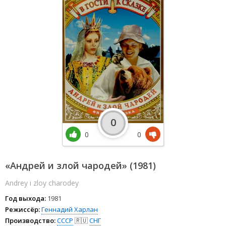
0
0
0
«Андрей и злой чародей» (1981)
Andrey i zloy charodey
Год выхода:
1981
Режиссёр:
Геннадий Харлан
Производство:
СССР
🇷🇺
СНГ