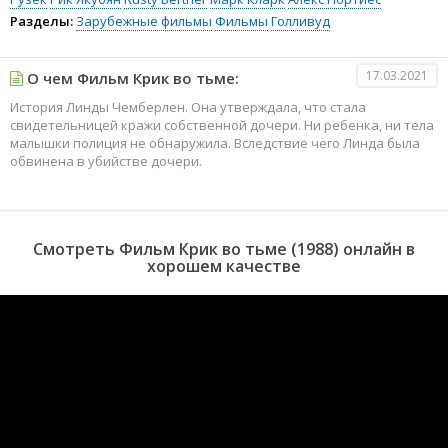
Разделы:
Зарубежные фильмы
Фильмы
Голливуд
17.03.2021
О чем Фильм Крик во тьме:
История Линды Чемберлен. Она утверждала, что стала
свидетельницей кражи собственной дочери. Ни ребенка, ни тела
малышки полиция не обнаружила. Вследствие чего Линда была
обвинена в убийстве дочери.
Смотреть Фильм Крик во тьме (1988) онлайн в
хорошем качестве