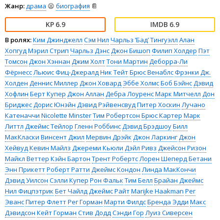
Жанр:
драма
😫
биография
📔
6.9
6.9
В ролях:
Ким Джинджелл
Сэм Нил
Чарльз ’Бад’ Тингуэлл
Алан
Хопгуд
Мэрил Стрип
Чарльз Дэнс
Джон Бишоп
Филип Холдер
Пэт
Томсон
Джон Хэннан
Джим Холт
Тони Мартин
Деборра-Ли
Фёрнесс
Льюис Фиц-Джералд
Ник Тейт
Брюс Венаблс
Фрэнки Дж.
Холден
Деннис Миллер
Джон Ховард
Эббе Холмс
Боб Бэйнс
Дэвид
Хофлин
Берт Купер
Джон Аллан
Дебра Лоуренс
Марк Митчелл
Дон
Бриджес
Дорис Юнэйн
Дэвид Рэйвенсвуд
Питер Хоскин
Лучано
Катеначчи
Nicolette Minster
Тим Робертсон
Брюс Картер
Марк
Литтл
Джеймс Тейлор
Гленн Роббинс
Дэвид Брэдшоу
Билл
МакКласки
Винсент Джил
Мервин Дрэйк
Джон Ларкинг
Джон
Хейвуд
Кевин Майлз
Джереми Кьюли
Дэйл Ривз
Джейсон Ризон
Майкл Веттер
Кэйн Бартон
Трент Робертс
Лорен Шеперд
Бетани
Энн Прикетт
Роберт Ратти
Джеймс Кондон
Линда МакКончи
Дэвид Уилсон
Сэлли Купер
Рон Фальк
Тим Белл
Брайан Джеймс
Нил Фицпэтрик
Бет Чайлд
Джеймс Райт
Marijke Haakman
Рег
Эванс
Питер Флетт
Рег Горман
Марти Филдс
Бренда Эдди
Макс
Дэвидсон
Кейт Горман
Стив Додд
Сэнди Гор
Луиз Сиверсен