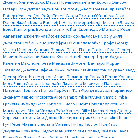
Джеймс Хиггинс
Брюс Майлз
Ноэль Бэллэнтайн
Дороти Элисон
Питер Бирн
Дуглас Хедж
Рой Томпсон
Джефф Труман
Гари Файлз
Роберт Уоллес
Дон Рейд
Питер Сарди
Элисон О’Коннелл
Aliza
Dason
Джейн Кокер
Rae-Leigh Henson
Мори Филдс
Мэттью Баркер
Брюс Килпэтрик
Брендан Хиггинс
Йен Свон
Эдгар Меткалф
Peter
Aanensen
Джон Финлейсон
Родерик Уильямс
Eve Godly
Билл
Джонстон
Робин Дэне
Джеффри О’Коннелл
Майкл Крофт
George
Viskich
Меррин Каннинг
Вальма Прэтт
Пэтси Стефен
Билл Гарнер
Мэрион МакКензи
Джонни Куинн
Чак Фолкнер
Терри Уоддэлл
Квентин МакЛэйн
Грета Мендоза
Винсент Ваччари
Морин
Эдвардс
Джастин Гаффни
Линн Рутвен
Майк Персон
Лоуренс Хелд
Тревор Кент
Иэн Мартон
Дэрил Пеллиццер
Сандай Ренни
Уорвик
Мосс
Emma Crapper
Кэролайн Джиллмер
Мэрилинн Паспали
Патриция Томпсон
Питер Корбетт
Жан Фридл
Беверли Гардинер
Джанетт Кернс
Pintapinta
Alice Nampitjimba
Yuyuya Nampitijimba
Грэхам Личфилд
Билл Купфер
Сьюзэн Лейт
Брюс Кларксон
Йен
МакФадьен
Мэгги Миллар
Руби Хантер
Billie Hammerberg
Джордж
Харлем
Питер Табор
Дэвид Пол Киркпатрик
Gary Samolin
Шэйн
Гуч
Peter Mazaris
Eleonara Varrenti
Питер Таллоч
Пол Каро
Джулиан Брэнаган
Эндрю Май
Джиллиан Норвуд
Рэй Хэа
Паула
Рузек
Рик Якубян
Rusty Berther
Марк Кларк
Алекс Портиес