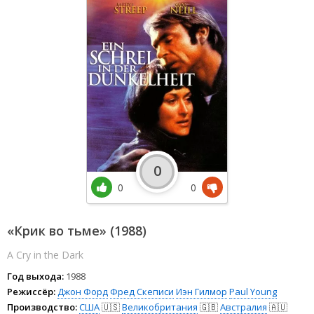
0
0
0
«Крик во тьме» (1988)
A Cry in the Dark
Год выхода:
1988
Режиссёр:
Джон Форд
Фред Скеписи
Иэн Гилмор
Paul Young
Производство:
США
🇺🇸
Великобритания
🇬🇧
Австралия
🇦🇺