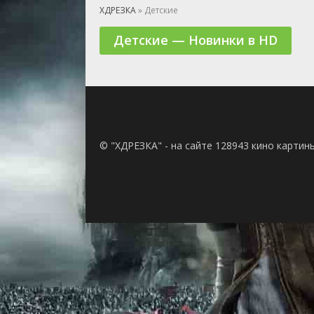
🎲 Игра
ХДРЕЗКА
» Детские
🎙 Концерт
Детские — Новинки в HD
👫 Мелод
🕺 Мюзик
👨‍💻 Реал
🎤 Ток-шо
🧙‍♀️ Фант
🏅 Церем
© "ХДРЕЗКА" - на сайте 128943 кино картин