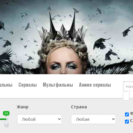
ильмы
Сериалы
Мультфильмы
Аниме сериалы
Жанр
Страна
е
📔 Биография
😎 Боевик
Ф
10
н
👨‍✈️ Военный
🕵️‍♂️ Детектив
С
й
📑 Документальный
😫 Драма
10