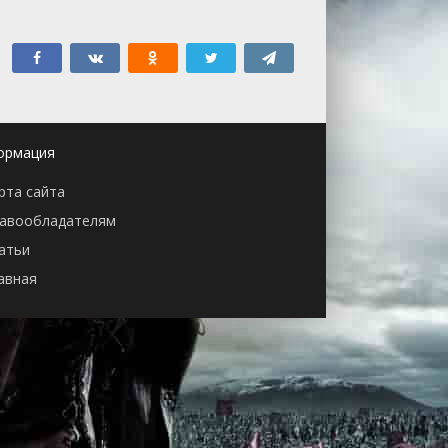
ормация
рта сайта
авообладателям
атьи
авная