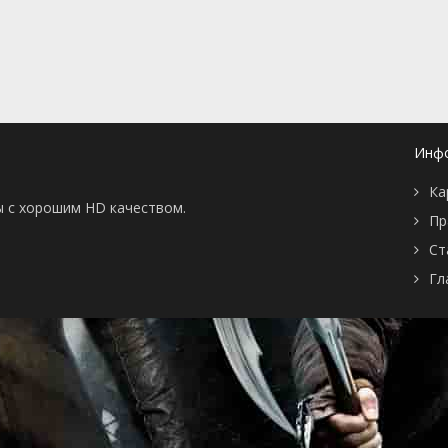
📖 История
🤪 Комедия
🎥 Короткометражка
🔪 Криминал
рама
🎼 Музыка
🧚‍♀️ Мультфильм
л
👨‍💼 Новости
🎒 Приключения
ьное тв
👨‍👩‍👧‍👦 Семейный
⚽ Спорт
у
🤯 Триллер
😱 Ужасы
Инф
астика
🤠 Фильм-нуар
🧝‍♂️ Фэнтези
ония
Ка
ы с хорошим HD качеством.
Пр
Ст
Гл