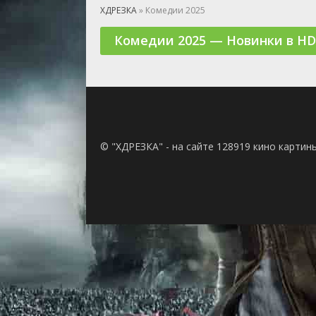
🎲 Игра
ХДРЕЗКА
» Комедии 2025
🎙 Концерт
Комедии 2025 — Новинки в HD
👫 Мелод
🕺 Мюзик
👨‍💻 Реал
🎤 Ток-шо
🧙‍♀️ Фант
🏅 Церем
© "ХДРЕЗКА" - на сайте 128919 кино картин