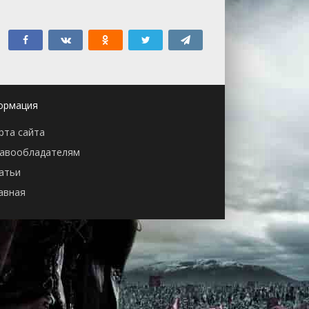
ормация
рта сайта
авообладателям
атьи
авная