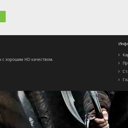
📖 История
🤪 Комедия
🎥 Короткометражка
🔪 Криминал
рама
🎼 Музыка
🧚‍♀️ Мультфильм
л
👨‍💼 Новости
🎒 Приключения
ьное тв
👨‍👩‍👧‍👦 Семейный
⚽ Спорт
у
🤯 Триллер
😱 Ужасы
Инф
астика
🤠 Фильм-нуар
🧝‍♂️ Фэнтези
ония
Ка
ы с хорошим HD качеством.
Пр
Ст
Гл