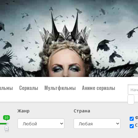
ильмы
Сериалы
Мультфильмы
Аниме сериалы
Жанр
Страна
е
📔 Биография
😎 Боевик
Ф
10
н
👨‍✈️ Военный
🕵️‍♂️ Детектив
С
й
📑 Документальный
😫 Драма
10