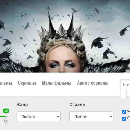
ильмы
Сериалы
Мультфильмы
Аниме сериалы
Жанр
Страна
е
📔 Биография
😎 Боевик
Ф
10
н
👨‍✈️ Военный
🕵️‍♂️ Детектив
С
й
📑 Документальный
😫 Драма
10