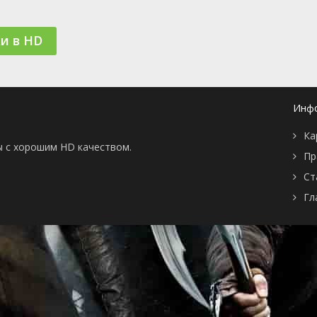
📖 История
🤪 Комедия
🎥 Короткометражка
🔪 Криминал
и в HD
рама
🎼 Музыка
🧚‍♀️ Мультфильм
л
👨‍💼 Новости
🎒 Приключения
ьное тв
👨‍👩‍👧‍👦 Семейный
⚽ Спорт
у
🤯 Триллер
😱 Ужасы
Инф
астика
🤠 Фильм-нуар
🧝‍♂️ Фэнтези
ония
Ка
ы с хорошим HD качеством.
Пр
Ст
Гл