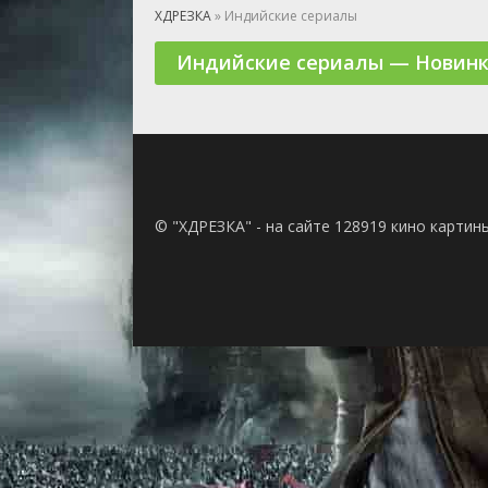
🎲 Игра
ХДРЕЗКА
» Индийские сериалы
🎙 Концерт
Индийские сериалы — Новинк
👫 Мелод
🕺 Мюзик
👨‍💻 Реал
🎤 Ток-шо
🧙‍♀️ Фант
🏅 Церем
© "ХДРЕЗКА" - на сайте 128919 кино картин