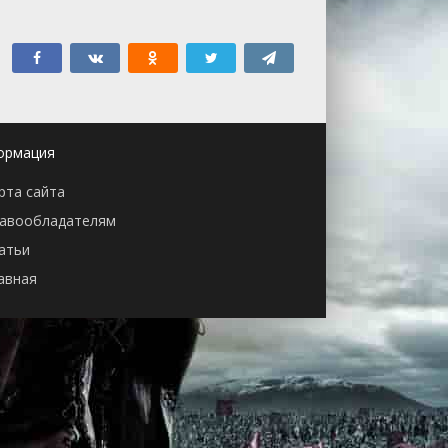
ормация
рта сайта
авообладателям
атьи
авная