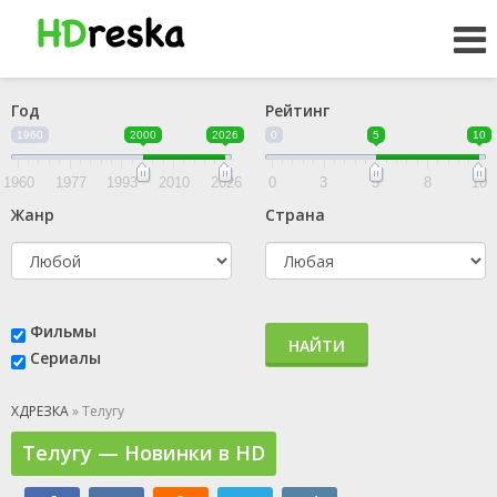
Год
Рейтинг
1960
2000
2026
0
5
10
1960
1977
1993
2010
2026
0
3
5
8
10
Жанр
Страна
Фильмы
НАЙТИ
Сериалы
ХДРЕЗКА
» Телугу
Телугу — Новинки в HD