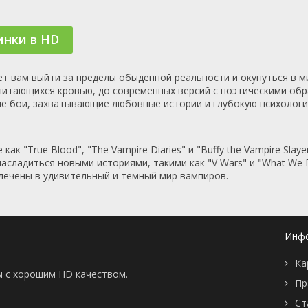
📖 История
🤪 Комедия
🎥 Короткометражка
🔪 Криминал
инки в HD
рама
🎼 Музыка
🧚‍♀️ Мультфильм
л
👨‍💼 Новости
🎒 Приключения
ьное тв
👨‍👩‍👧‍👦 Семейный
⚽ Спорт
т вам выйти за пределы обыденной реальности и окунуться в м
, питающихся кровью, до современных версий с поэтическими о
у
🤯 Триллер
😱 Ужасы
ые бои, захватывающие любовные истории и глубокую психологи
астика
🤠 Фильм-нуар
🧝‍♂️ Фэнтези
ония
как "True Blood", "The Vampire Diaries" и "Buffy the Vampire Sl
асладиться новыми историями, такими как "V Wars" и "What We D
лечены в удивительный и темный мир вампиров.
Инф
Ка
ы с хорошим HD качеством.
Пр
Ст