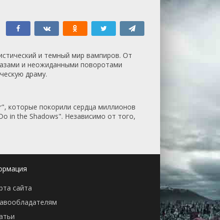
истический и темный мир вампиров. От
бразами и неожиданными поворотами
ческую драму.
ayer", которые покорили сердца миллионов
o in the Shadows". Независимо от того,
ормация
рта сайта
авообладателям
атьи