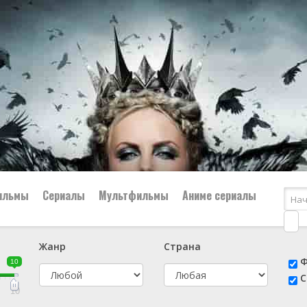
ильмы
Сериалы
Мультфильмы
Аниме сериалы
Жанр
Страна
е
📔 Биография
😎 Боевик
Ф
10
н
👨‍✈️ Военный
🕵️‍♂️ Детектив
С
й
📑 Документальный
😫 Драма
10